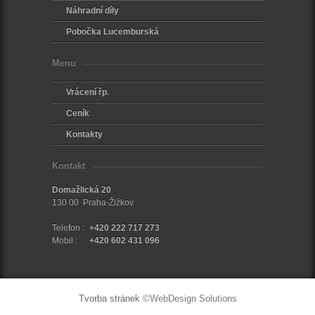
Náhradní díly
Pobočka Lucemburská
Menu
Vrácení řp.
Ceník
Kontakty
Kontakt
Domažlická 20
130 00 Praha-Žižkov
Telefon :
+420 222 717 273
Mobil :
+420 602 431 096
Tvorba stránek
©WebDesign Solutions