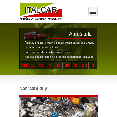
Autoškola
- Řidičský průkaz je možné získat formou dálkového výcviku
nebo formou výcviku v kurzu.
- Nabízíme kondiční jízdy a školení řidičů.
- Nabízíme služby spojené s vracením řidičského oprávnění.
AM
A1
A2
A
B
BE
C
CE
D
Náhradní díly