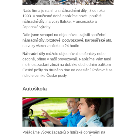
Naše firma je na trhu s
náhradními díly
již od roku
1993. V současné době nabízíme nové i použité
náhradní díly
, na vozy Italské, Francouzské a
Japonské výroby.
Dále jsme schopni na objednávku zajistit spotřební
náhradní díly
/
brzdové
,
podvozkové
,
karosářské
atd.
na vozy všech značek do 24 hodin.
Náhradní díly
můžete objednávat telefonicky nebo
osobně, přímo v naší provozovně. Nabízíme Vám také
možnost zaslání zboží na dobírku obchodním balíkem
České pošty do druhého dne od odeslání. Poštovné se
řídí dle ceníku České pošty.
Autoškola
Pořádáme výcvik žadatelů o řidičské oprávnění na