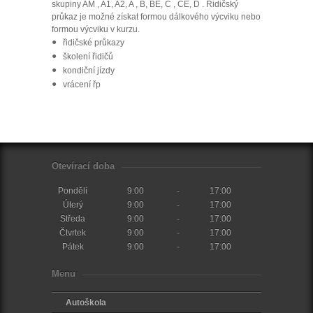
skupiny AM , A1, A2, A , B, BE, C , CE, D . Řidičský
průkaz je možné získat formou dálkového výcviku nebo
formou výcviku v kurzu.
řidičské průkazy
školení řidičů
kondiční jízdy
vrácení řp
Otevírací doba
Pondĕlí
9:00
17:00
Úterý
9:00
17:00
Středa
9:00
17:00
Čtvrtek
9:00
17:00
Pátek
9:00
17:00
Menu
Autoškola